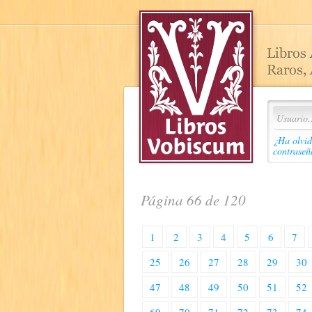
¿Ha olvid
contraseñ
Página 66 de 120
1
2
3
4
5
6
7
25
26
27
28
29
30
47
48
49
50
51
52