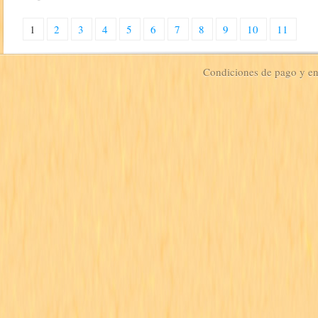
1
2
3
4
5
6
7
8
9
10
11
Condiciones de pago y e