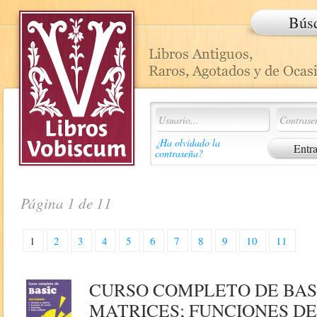
Bús
¿Ha olvidado la
contraseña?
Página 1 de 11
1
2
3
4
5
6
7
8
9
10
11
CURSO COMPLETO DE BAS
MATRICES; FUNCIONES DE