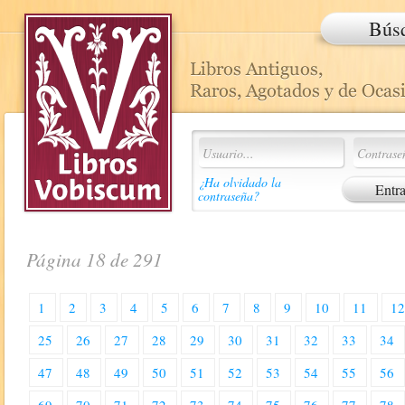
Bús
¿Ha olvidado la
contraseña?
Página 18 de 291
1
2
3
4
5
6
7
8
9
10
11
1
25
26
27
28
29
30
31
32
33
34
47
48
49
50
51
52
53
54
55
56