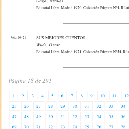
Gogol, Nicolas
Editorial Libra. Madrid 1970. Colección Púrpura N°4. Rústi
SUS MEJORES CUENTOS
Ref.: 10421
Wilde, Oscar
Editorial Libra. Madrid 1971. Colección Púrpura N°54. Rúst
Página 18 de 291
1
2
3
4
5
6
7
8
9
10
11
1
25
26
27
28
29
30
31
32
33
34
47
48
49
50
51
52
53
54
55
56
69
70
71
72
73
74
75
76
77
78