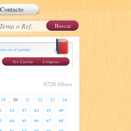
Contacto
ros en el carrito
Ver Carrito
·
Comprar
8726 libros
19
20
21
22
23
24
1
42
43
44
45
46
3
64
65
66
67
68