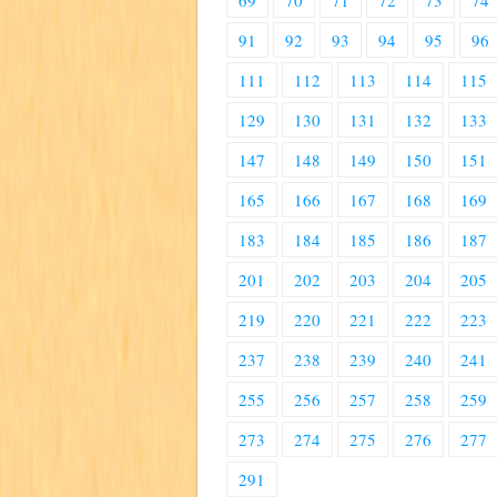
69
70
71
72
73
74
91
92
93
94
95
96
111
112
113
114
115
129
130
131
132
133
147
148
149
150
151
165
166
167
168
169
183
184
185
186
187
201
202
203
204
205
219
220
221
222
223
237
238
239
240
241
255
256
257
258
259
273
274
275
276
277
291