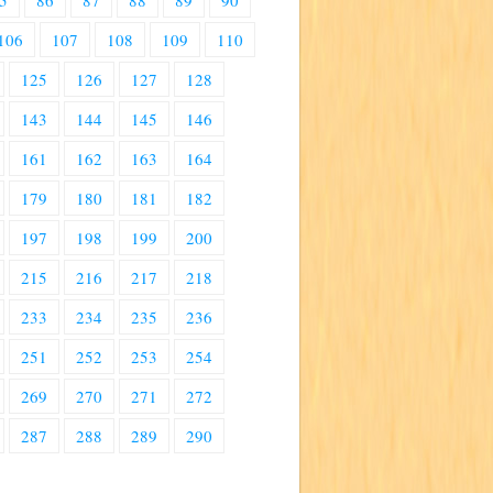
5
86
87
88
89
90
106
107
108
109
110
125
126
127
128
143
144
145
146
161
162
163
164
179
180
181
182
197
198
199
200
215
216
217
218
233
234
235
236
251
252
253
254
269
270
271
272
287
288
289
290