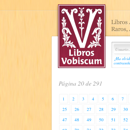
¿Ha olvid
contraseñ
Página 20 de 291
1
2
3
4
5
6
7
25
26
27
28
29
30
47
48
49
50
51
52