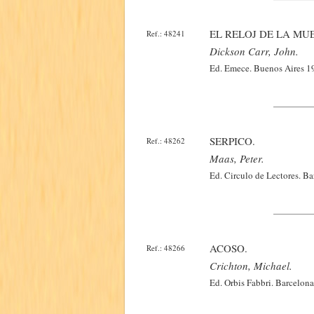
EL RELOJ DE LA MU
Ref.: 48241
Dickson Carr, John.
Ed. Emece. Buenos Aires 19
SERPICO.
Ref.: 48262
Maas, Peter.
Ed. Circulo de Lectores. B
ACOSO.
Ref.: 48266
Crichton, Michael.
Ed. Orbis Fabbri. Barcelon