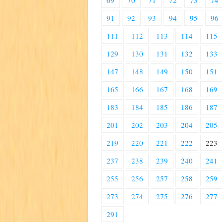
69
70
71
72
73
74
91
92
93
94
95
96
111
112
113
114
115
129
130
131
132
133
147
148
149
150
151
165
166
167
168
169
183
184
185
186
187
201
202
203
204
205
219
220
221
222
223
237
238
239
240
241
255
256
257
258
259
273
274
275
276
277
291