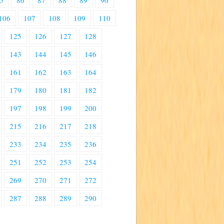
5
86
87
88
89
90
106
107
108
109
110
125
126
127
128
143
144
145
146
161
162
163
164
179
180
181
182
197
198
199
200
215
216
217
218
233
234
235
236
251
252
253
254
269
270
271
272
287
288
289
290