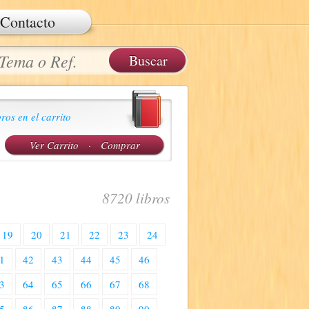
Contacto
ros en el carrito
Ver Carrito
·
Comprar
8720 libros
19
20
21
22
23
24
1
42
43
44
45
46
3
64
65
66
67
68