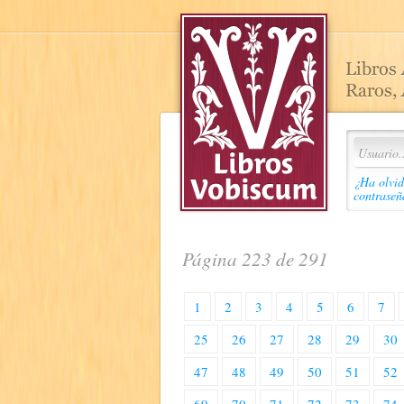
¿Ha olvid
contraseñ
Página 223 de 291
1
2
3
4
5
6
7
25
26
27
28
29
30
47
48
49
50
51
52