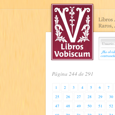
¿Ha olvid
contraseñ
Página 244 de 291
1
2
3
4
5
6
7
25
26
27
28
29
30
47
48
49
50
51
52