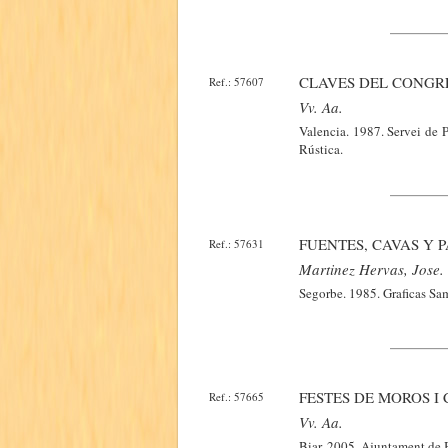
CLAVES DEL CONGR
Ref.: 57607
Vv. Aa.
Valencia. 1987. Servei de 
Rústica.
FUENTES, CAVAS Y P
Ref.: 57631
Martinez Hervas, Jose.
Segorbe. 1985. Graficas Sam
FESTES DE MOROS I 
Ref.: 57665
Vv. Aa.
Biar. 2005. Ajuntament de B