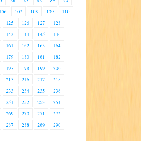
5
86
87
88
89
90
106
107
108
109
110
125
126
127
128
143
144
145
146
161
162
163
164
179
180
181
182
197
198
199
200
215
216
217
218
233
234
235
236
251
252
253
254
269
270
271
272
287
288
289
290