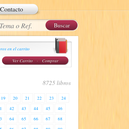
Contacto
ros en el carrito
Ver Carrito
·
Comprar
8725 libros
19
20
21
22
23
24
1
42
43
44
45
46
3
64
65
66
67
68