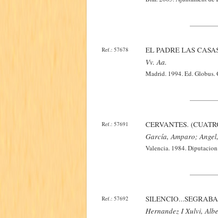
EL PADRE LAS CASAS
Ref.: 57678
Vv. Aa.
Madrid. 1994. Ed. Globus. C
CERVANTES. (CUATR
Ref.: 57691
García, Amparo; Angel
Valencia. 1984. Diputacion 
SILENCIO...SEGRABA
Ref.: 57692
Hernandez I Xulvi, Albe