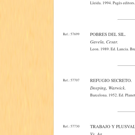
Lleida. 1994. Pagès editors
POBRES DEL SIL.
Ref.: 57699
Gavela, Cesar.
Leon. 1989. Ed. Lancia. Bre
REFUGIO SECRETO.
Ref.: 57707
Deeping, Warwick.
Barcelona. 1952. Ed. Planet
TRABAJO Y PLUSVAL
Ref.: 57730
Vv. Aa.