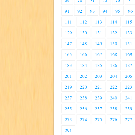
69
70
71
72
73
74
91
92
93
94
95
96
111
112
113
114
115
129
130
131
132
133
147
148
149
150
151
165
166
167
168
169
183
184
185
186
187
201
202
203
204
205
219
220
221
222
223
237
238
239
240
241
255
256
257
258
259
273
274
275
276
277
291