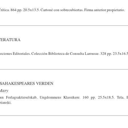
rítica. 864 pp. 20.5x13.5. Cartoné con sobrecubiertas. Firma anterior propietario.
ITERATURA
iones Editoriales. Colección Biblioteca de Consulta Larousse. 328 pp. 23.5x16.5
 SAHAKESPEARES VERDEN
 Mary
n Forlagsaktieselskab. Ungdommens Klassikere. 160 pp. 25.5x18.5. Tela.
bianski.