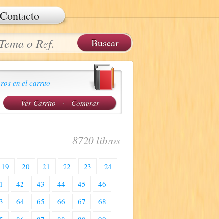
Contacto
ros en el carrito
Ver Carrito
·
Comprar
8720 libros
19
20
21
22
23
24
1
42
43
44
45
46
3
64
65
66
67
68