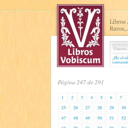
¿Ha olvid
contraseñ
Página 247 de 291
1
2
3
4
5
6
7
25
26
27
28
29
30
47
48
49
50
51
52