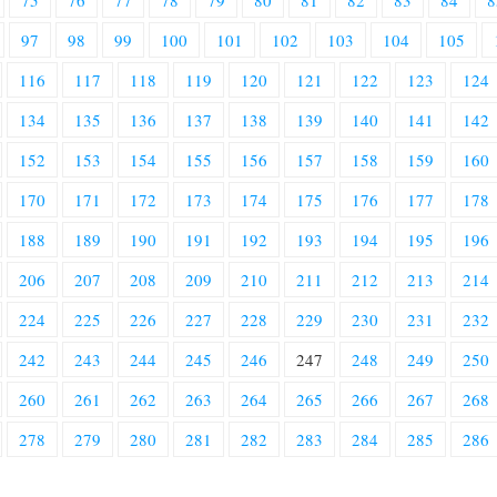
75
76
77
78
79
80
81
82
83
84
8
97
98
99
100
101
102
103
104
105
116
117
118
119
120
121
122
123
124
134
135
136
137
138
139
140
141
142
152
153
154
155
156
157
158
159
160
170
171
172
173
174
175
176
177
178
188
189
190
191
192
193
194
195
196
206
207
208
209
210
211
212
213
214
224
225
226
227
228
229
230
231
232
242
243
244
245
246
247
248
249
250
260
261
262
263
264
265
266
267
268
278
279
280
281
282
283
284
285
286