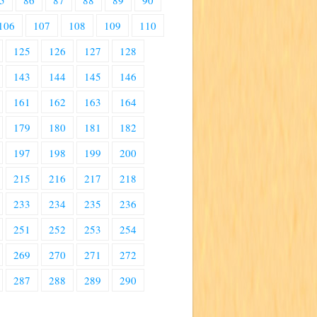
5
86
87
88
89
90
106
107
108
109
110
125
126
127
128
143
144
145
146
161
162
163
164
179
180
181
182
197
198
199
200
215
216
217
218
233
234
235
236
251
252
253
254
269
270
271
272
287
288
289
290