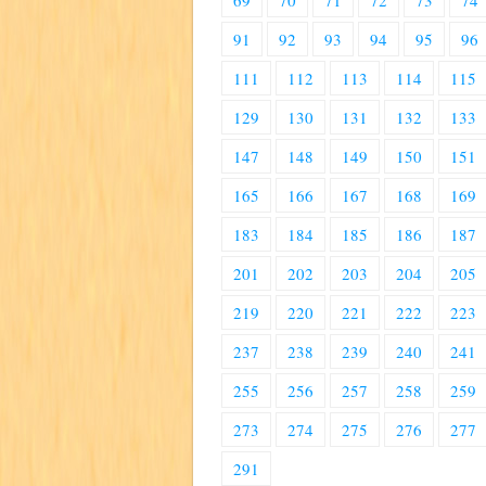
69
70
71
72
73
74
91
92
93
94
95
96
111
112
113
114
115
129
130
131
132
133
147
148
149
150
151
165
166
167
168
169
183
184
185
186
187
201
202
203
204
205
219
220
221
222
223
237
238
239
240
241
255
256
257
258
259
273
274
275
276
277
291