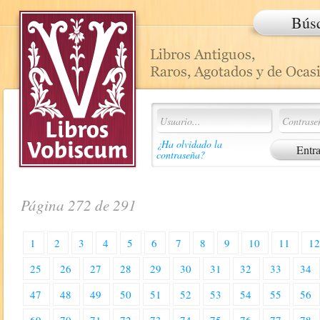
Bús
¿Ha olvidado la
contraseña?
Página 272 de 291
1
2
3
4
5
6
7
8
9
10
11
1
25
26
27
28
29
30
31
32
33
34
47
48
49
50
51
52
53
54
55
56