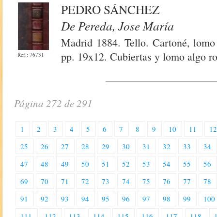
PEDRO SÁNCHEZ
De Pereda, Jose María
Madrid 1884. Tello. Cartoné, lomo 
pp. 19x12. Cubiertas y lomo algo r
Ref.: 76731
Página 272 de 291
1
2
3
4
5
6
7
8
9
10
11
1
25
26
27
28
29
30
31
32
33
34
47
48
49
50
51
52
53
54
55
56
69
70
71
72
73
74
75
76
77
78
91
92
93
94
95
96
97
98
99
100
111
112
113
114
115
116
117
118