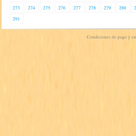
273
274
275
276
277
278
279
280
291
Condiciones de pago y e