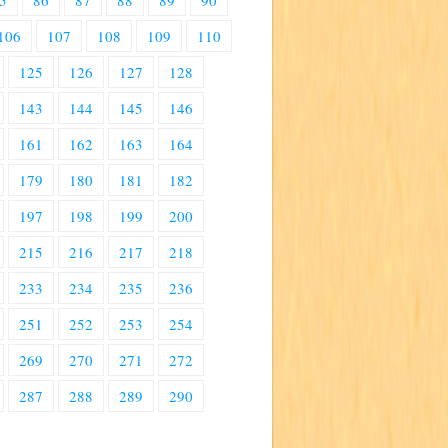
5
86
87
88
89
90
106
107
108
109
110
125
126
127
128
143
144
145
146
161
162
163
164
179
180
181
182
197
198
199
200
215
216
217
218
233
234
235
236
251
252
253
254
269
270
271
272
287
288
289
290