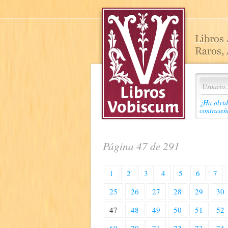
¿Ha olvid
contraseñ
Página 47 de 291
1
2
3
4
5
6
7
25
26
27
28
29
30
47
48
49
50
51
52