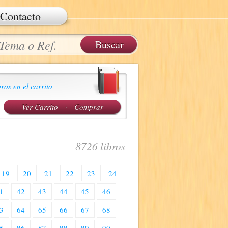
Contacto
ros en el carrito
Ver Carrito
·
Comprar
8726 libros
19
20
21
22
23
24
1
42
43
44
45
46
3
64
65
66
67
68