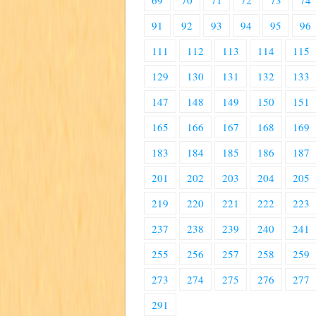
69
70
71
72
73
74
91
92
93
94
95
96
111
112
113
114
115
129
130
131
132
133
147
148
149
150
151
165
166
167
168
169
183
184
185
186
187
201
202
203
204
205
219
220
221
222
223
237
238
239
240
241
255
256
257
258
259
273
274
275
276
277
291