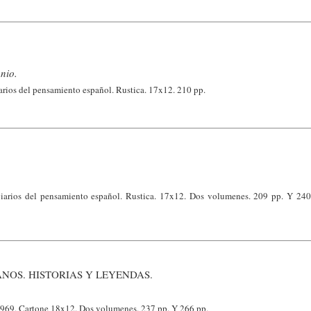
nio.
arios del pensamiento español. Rustica. 17x12. 210 pp.
iarios del pensamiento español. Rustica. 17x12. Dos volumenes. 209 pp. Y 24
NOS. HISTORIAS Y LEYENDAS.
1969. Cartone 18x12. Dos volumenes. 237 pp. Y 266 pp.