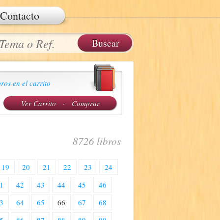
Contacto
ros en el carrito
Ver Carrito
·
Comprar
8726 libros
19
20
21
22
23
24
1
42
43
44
45
46
3
64
65
66
67
68