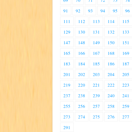
69
70
71
72
73
74
91
92
93
94
95
96
111
112
113
114
115
129
130
131
132
133
147
148
149
150
151
165
166
167
168
169
183
184
185
186
187
201
202
203
204
205
219
220
221
222
223
237
238
239
240
241
255
256
257
258
259
273
274
275
276
277
291