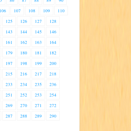
5
86
87
88
89
90
106
107
108
109
110
125
126
127
128
143
144
145
146
161
162
163
164
179
180
181
182
197
198
199
200
215
216
217
218
233
234
235
236
251
252
253
254
269
270
271
272
287
288
289
290