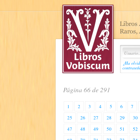
¿Ha olvid
contraseñ
Página 66 de 291
1
2
3
4
5
6
7
25
26
27
28
29
30
47
48
49
50
51
52