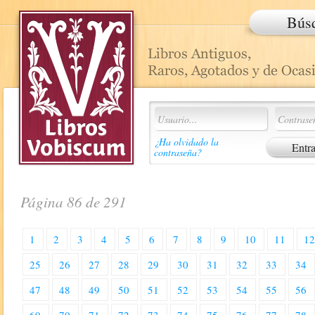
Bús
¿Ha olvidado la
contraseña?
Página 86 de 291
1
2
3
4
5
6
7
8
9
10
11
1
25
26
27
28
29
30
31
32
33
34
47
48
49
50
51
52
53
54
55
56