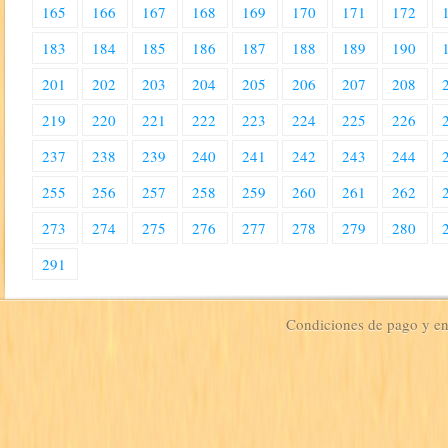
165
166
167
168
169
170
171
172
183
184
185
186
187
188
189
190
201
202
203
204
205
206
207
208
219
220
221
222
223
224
225
226
237
238
239
240
241
242
243
244
255
256
257
258
259
260
261
262
273
274
275
276
277
278
279
280
291
Condiciones de pago y e