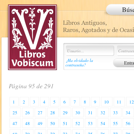
Bús
¿Ha olvidado la
contraseña?
Página 95 de 291
1
2
3
4
5
6
7
8
9
10
11
1
25
26
27
28
29
30
31
32
33
34
47
48
49
50
51
52
53
54
55
56