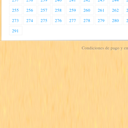
255
256
257
258
259
260
261
262
273
274
275
276
277
278
279
280
291
Condiciones de pago y e