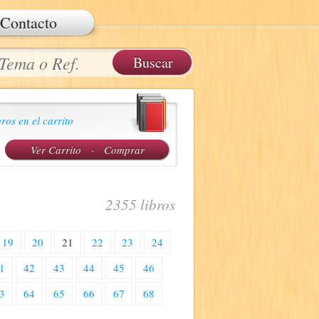
Contacto
ros en el carrito
Ver Carrito
·
Comprar
2355 libros
19
20
21
22
23
24
1
42
43
44
45
46
3
64
65
66
67
68