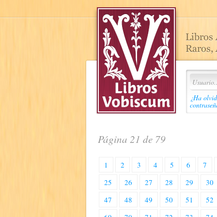
¿Ha olvid
contraseñ
Página 21 de 79
1
2
3
4
5
6
7
25
26
27
28
29
30
47
48
49
50
51
52