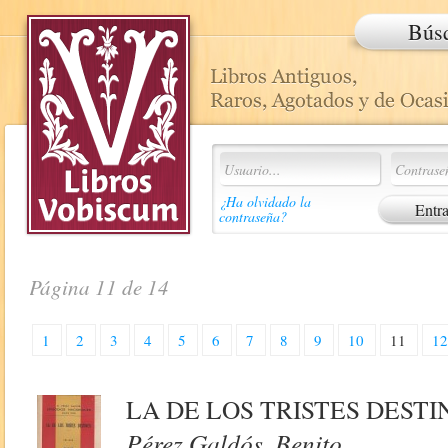
Bús
¿Ha olvidado la
contraseña?
Página 11 de 14
1
2
3
4
5
6
7
8
9
10
11
1
LA DE LOS TRISTES DESTI
Pérez Galdós, Benito