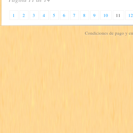
1
2
3
4
5
6
7
8
9
10
11
1
Condiciones de pago y e