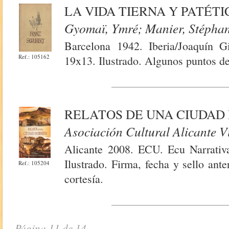
LA VIDA TIERNA Y PATÉT
Gyomaï, Ymré; Manier, Stépha
Barcelona 1942. Iberia/Joaquín G
Ref.: 105162
19x13. Ilustrado. Algunos puntos d
RELATOS DE UNA CIUDAD
Asociación Cultural Alicante V
Alicante 2008. ECU. Ecu Narrativa
Ilustrado. Firma, fecha y sello ant
Ref.: 105204
cortesía.
Página 11 de 14