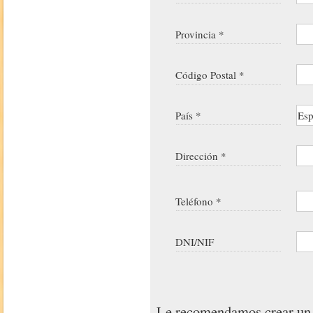
Provincia *
Código Postal *
País *
Dirección *
Teléfono *
DNI/NIF
Le recomendamos crear u