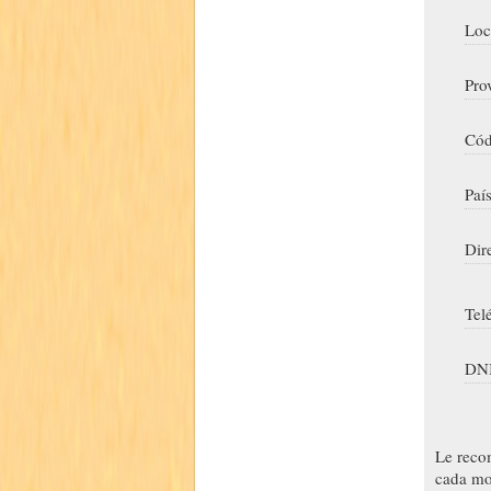
Loc
Pro
Cód
Paí
Dir
Tel
DNI
Le reco
cada mo