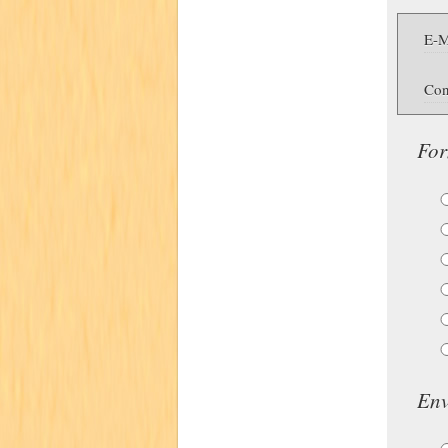
E-M
Con
For
Env