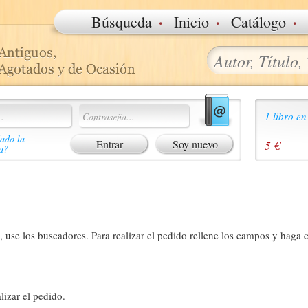
·
·
·
Búsqueda
Inicio
Catálogo
1 libro en
ado la
Soy nuevo
5 €
a?
 use los buscadores. Para realizar el pedido rellene los campos y haga c
lizar el pedido.