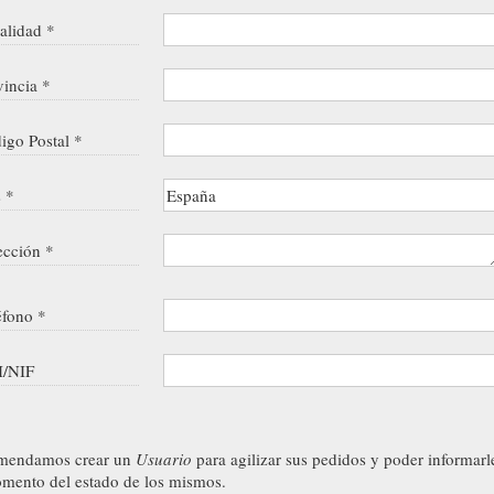
alidad *
vincia *
igo Postal *
s *
ección *
éfono *
/NIF
mendamos crear un
Usuario
para agilizar sus pedidos y poder informarl
mento del estado de los mismos.