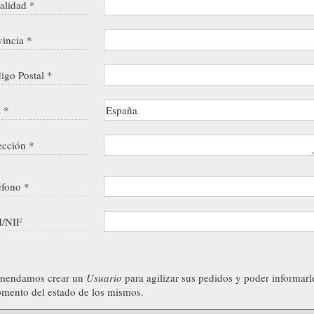
alidad *
vincia *
igo Postal *
s *
ección *
éfono *
/NIF
mendamos crear un
Usuario
para agilizar sus pedidos y poder informarl
mento del estado de los mismos.