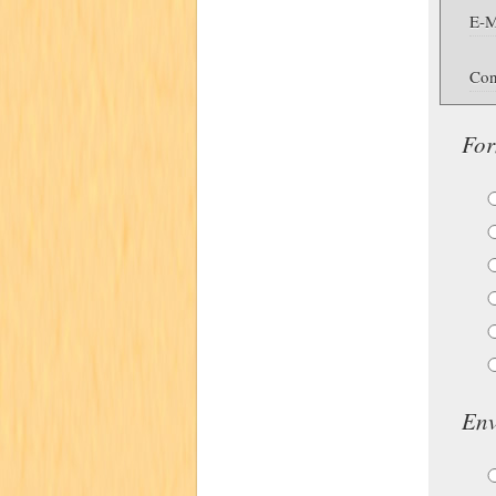
E-M
Con
For
Env