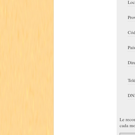
Loc
Pro
Cód
Paí
Dir
Tel
DNI
Le reco
cada mo