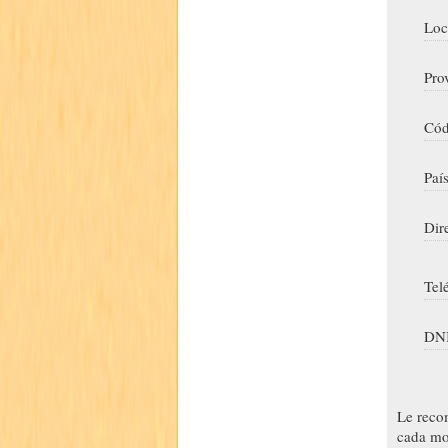
Loc
Pro
Cód
Paí
Dir
Tel
DNI
Le reco
cada mo