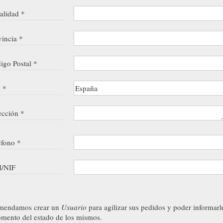
alidad *
vincia *
igo Postal *
s *
ección *
éfono *
/NIF
mendamos crear un
Usuario
para agilizar sus pedidos y poder informarl
mento del estado de los mismos.