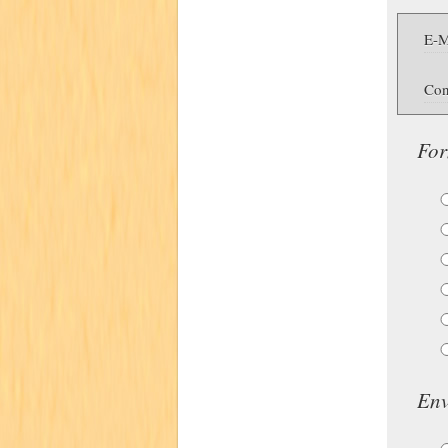
E-M
Con
For
Env