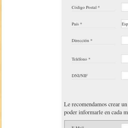
Código Postal *
País *
Dirección *
Teléfono *
DNI/NIF
Le recomendamos crear u
poder informarle en cada 
E-Mail