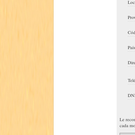
Loc
Pro
Cód
Paí
Dir
Tel
DNI
Le reco
cada mo