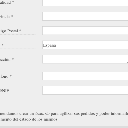
alidad *
vincia *
igo Postal *
s *
ección *
éfono *
/NIF
mendamos crear un
Usuario
para agilizar sus pedidos y poder informarl
mento del estado de los mismos.