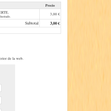
Precio
ERTE.
3,00 €
lustrado.
Subtotal
3,00 €
erior de la web.