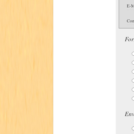
E-M
Con
For
Env