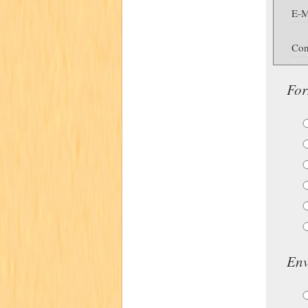
E-M
Con
For
Env