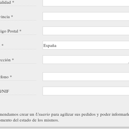
alidad *
vincia *
igo Postal *
s *
ección *
éfono *
/NIF
mendamos crear un
Usuario
para agilizar sus pedidos y poder informarl
mento del estado de los mismos.