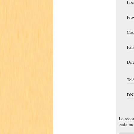
Loc
Pro
Cód
Paí
Dir
Tel
DNI
Le reco
cada mo