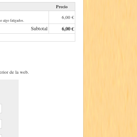
Precio
6,00 €
o algo fatigados.
Subtotal
6,00 €
erior de la web.