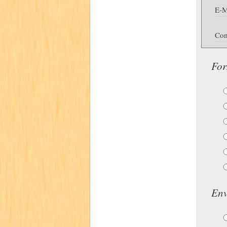
E-M
Con
For
Env