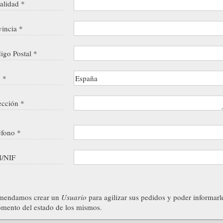
alidad *
vincia *
igo Postal *
s *
ección *
éfono *
/NIF
mendamos crear un
Usuario
para agilizar sus pedidos y poder informarl
mento del estado de los mismos.