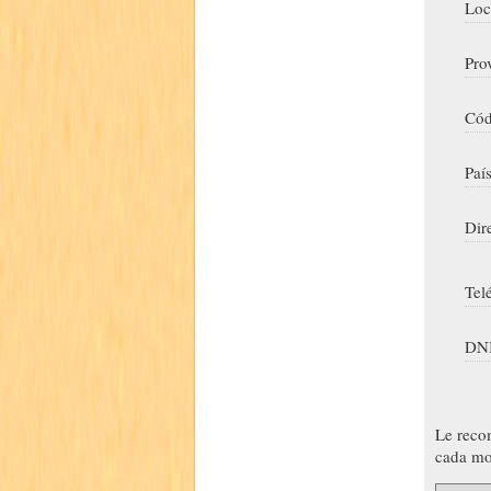
Loc
Pro
Cód
Paí
Dir
Tel
DNI
Le reco
cada mo