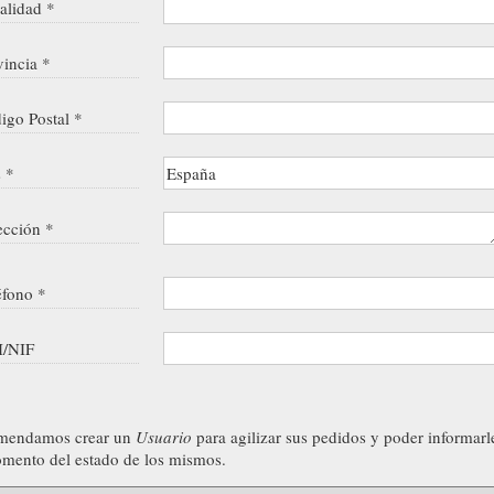
alidad *
vincia *
igo Postal *
s *
ección *
éfono *
/NIF
mendamos crear un
Usuario
para agilizar sus pedidos y poder informarl
mento del estado de los mismos.