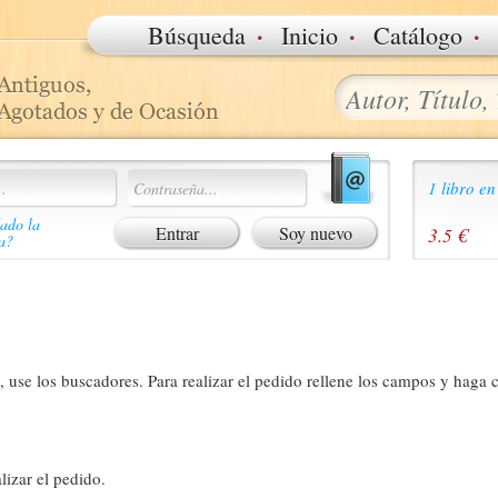
·
·
·
Búsqueda
Inicio
Catálogo
1 libro en
ado la
Soy nuevo
3.5 €
a?
 use los buscadores. Para realizar el pedido rellene los campos y haga c
lizar el pedido.