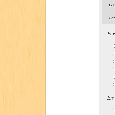
E-M
Con
For
Env