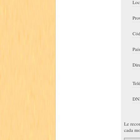
Loc
Pro
Cód
Paí
Dir
Tel
DNI
Le reco
cada mo