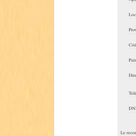
Loc
Pro
Cód
Paí
Dir
Tel
DNI
Le reco