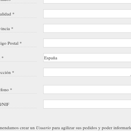
alidad *
vincia *
igo Postal *
s *
ección *
éfono *
/NIF
mendamos crear un
Usuario
para agilizar sus pedidos y poder informarl