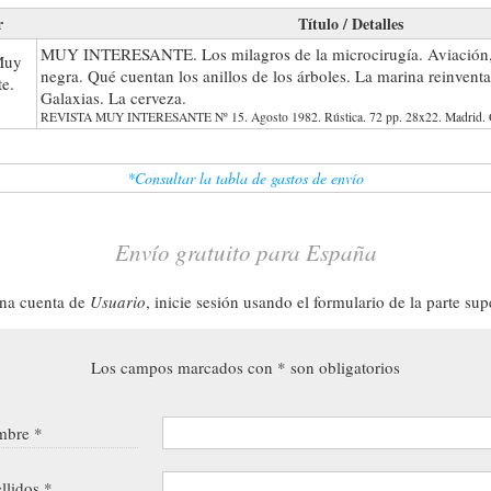
r
Título / Detalles
MUY INTERESANTE. Los milagros de la microcirugía. Aviación, a
Muy
negra. Qué cuentan los anillos de los árboles. La marina reinventa
te.
Galaxias. La cerveza.
REVISTA MUY INTERESANTE Nº 15. Agosto 1982. Rústica. 72 pp. 28x22. Madrid. G J 
*Consultar la tabla de gastos de envío
Envío gratuito para España
una cuenta de
Usuario
, inicie sesión usando el formulario de la parte sup
Los campos marcados con * son obligatorios
bre *
llidos *