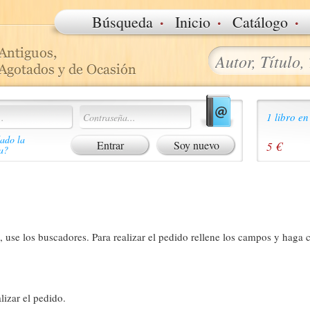
·
·
·
Búsqueda
Inicio
Catálogo
1 libro en
ado la
Soy nuevo
5 €
a?
 use los buscadores. Para realizar el pedido rellene los campos y haga c
lizar el pedido.