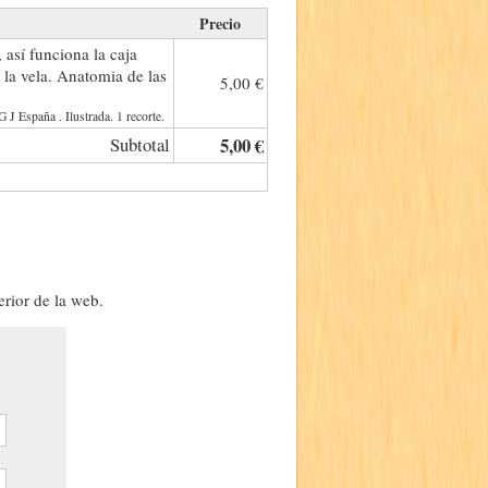
Precio
sí funciona la caja
 la vela. Anatomia de las
5,00 €
España . Ilustrada. 1 recorte.
Subtotal
5,00 €
erior de la web.