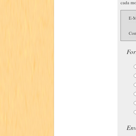
cada mo
E-M
Con
For
Env