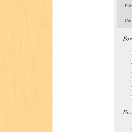
E-M
Con
For
Env