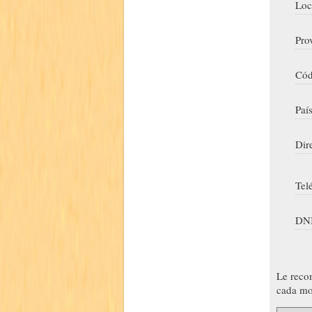
Loc
Pro
Cód
Paí
Dir
Tel
DNI
Le reco
cada mo