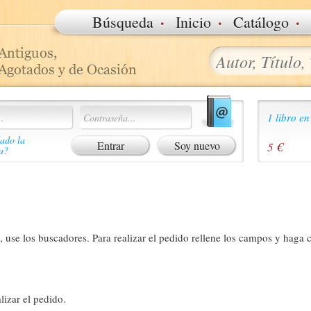
·
·
·
Búsqueda
Inicio
Catálogo
1 libro en
ado la
Soy nuevo
5 €
a?
 use los buscadores. Para realizar el pedido rellene los campos y haga c
lizar el pedido.