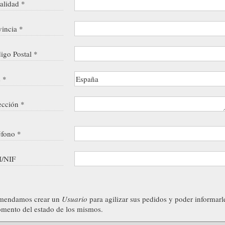
alidad *
vincia *
igo Postal *
s *
ección *
éfono *
/NIF
mendamos crear un
Usuario
para agilizar sus pedidos y poder informarl
mento del estado de los mismos.