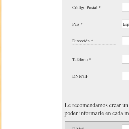
Código Postal *
País *
Dirección *
Teléfono *
DNI/NIF
Le recomendamos crear u
poder informarle en cada 
E-Mail