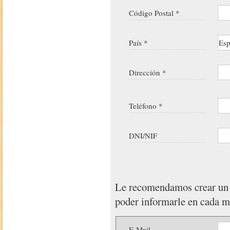
Código Postal *
País *
Dirección *
Teléfono *
DNI/NIF
Le recomendamos crear u
poder informarle en cada 
E-Mail