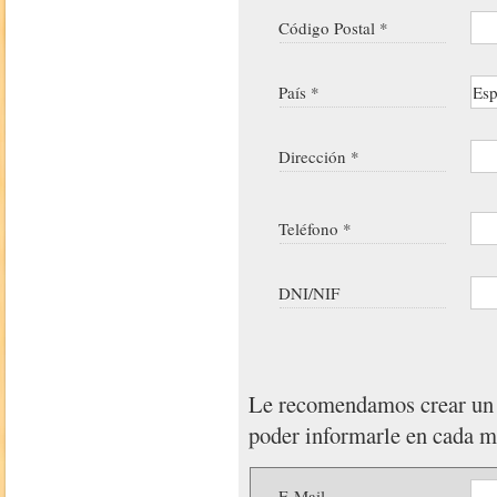
Código Postal *
País *
Dirección *
Teléfono *
DNI/NIF
Le recomendamos crear u
poder informarle en cada 
E-Mail