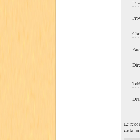
Loc
Pro
Cód
Paí
Dir
Tel
DNI
Le reco
cada mo