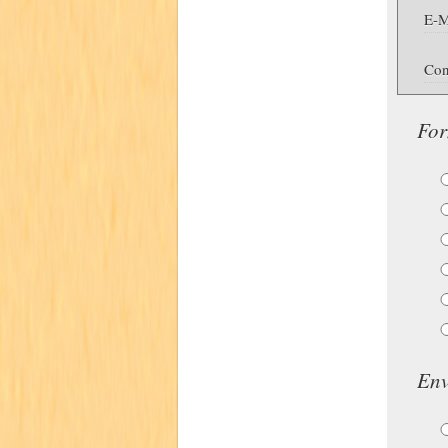
E-M
Con
For
Env