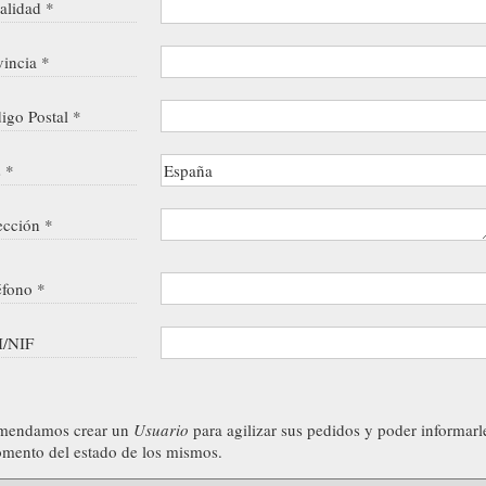
alidad *
vincia *
igo Postal *
s *
ección *
éfono *
/NIF
mendamos crear un
Usuario
para agilizar sus pedidos y poder informarl
mento del estado de los mismos.