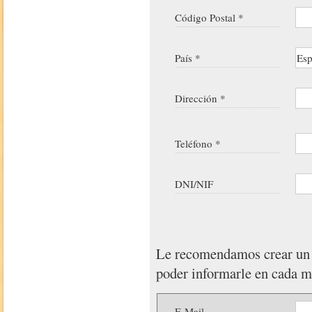
Código Postal *
País *
Dirección *
Teléfono *
DNI/NIF
Le recomendamos crear u
poder informarle en cada 
E-Mail