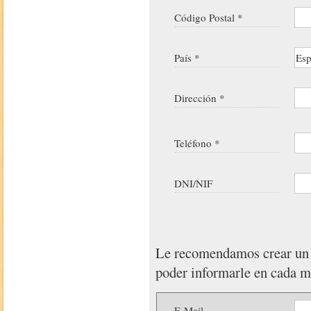
Código Postal *
País *
Dirección *
Teléfono *
DNI/NIF
Le recomendamos crear u
poder informarle en cada 
E-Mail