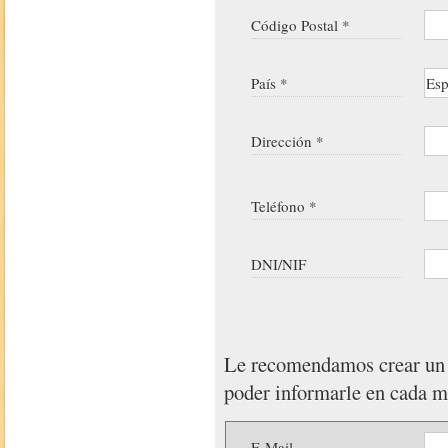
Código Postal *
País *
Dirección *
Teléfono *
DNI/NIF
Le recomendamos crear u
poder informarle en cada 
E-Mail