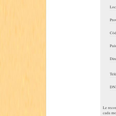
Loc
Pro
Cód
Paí
Dir
Tel
DNI
Le reco
cada mo