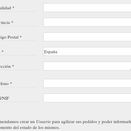
alidad *
vincia *
igo Postal *
s *
ección *
éfono *
/NIF
mendamos crear un
Usuario
para agilizar sus pedidos y poder informarl
mento del estado de los mismos.