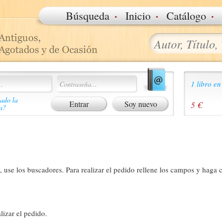
·
·
·
Búsqueda
Inicio
Catálogo
1 libro en
ado la
Soy nuevo
5 €
a?
 use los buscadores. Para realizar el pedido rellene los campos y haga c
lizar el pedido.