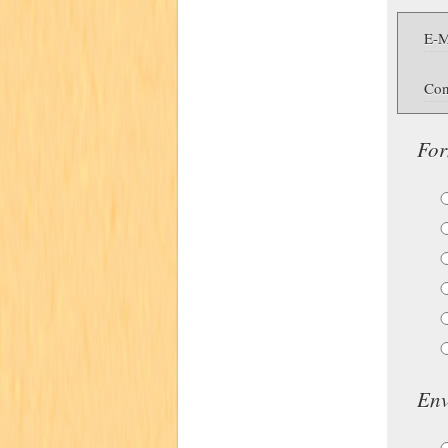
E-M
Con
For
Env