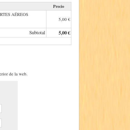
Precio
ORTES AÉREOS
5,00 €
Subtotal
5,00 €
erior de la web.