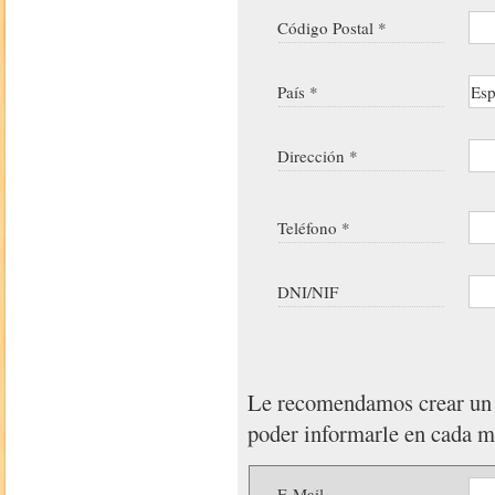
Código Postal *
País *
Dirección *
Teléfono *
DNI/NIF
Le recomendamos crear u
poder informarle en cada 
E-Mail