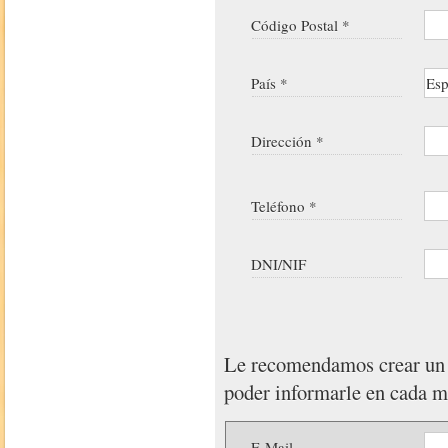
Código Postal *
País *
Dirección *
Teléfono *
DNI/NIF
Le recomendamos crear u
poder informarle en cada 
E-Mail