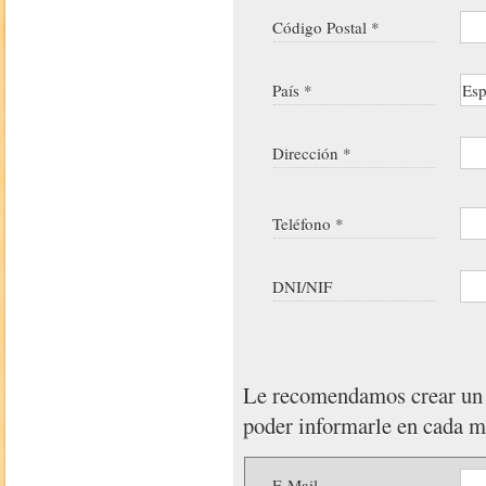
Código Postal *
País *
Dirección *
Teléfono *
DNI/NIF
Le recomendamos crear u
poder informarle en cada 
E-Mail