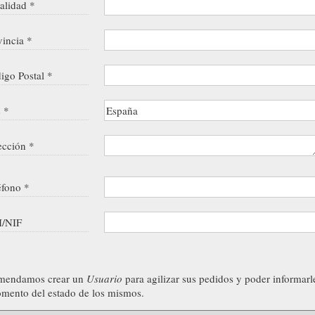
alidad *
vincia *
igo Postal *
s *
ección *
éfono *
/NIF
mendamos crear un
Usuario
para agilizar sus pedidos y poder informarl
mento del estado de los mismos.