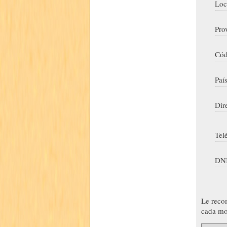
Loc
Pro
Cód
Paí
Dir
Tel
DNI
Le reco
cada mo