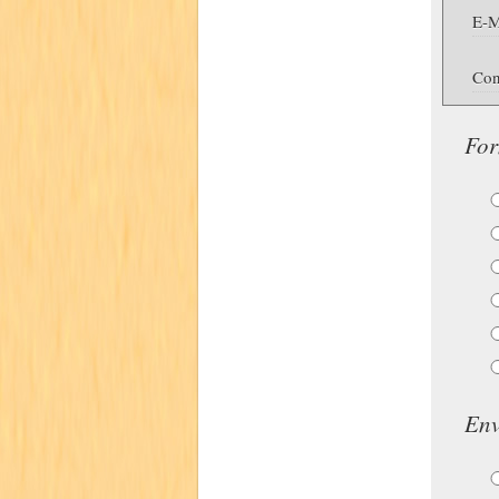
E-M
Con
For
Env