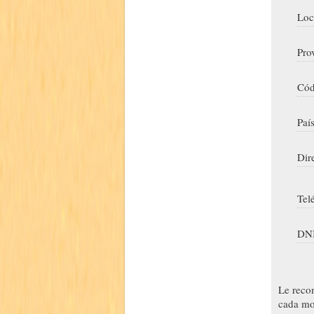
Loc
Pro
Cód
Paí
Dir
Tel
DNI
Le reco
cada mo