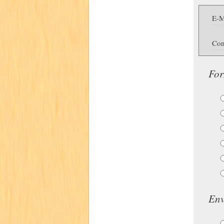
E-M
Con
For
Env