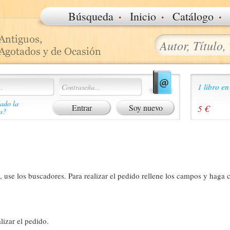
·
·
·
Búsqueda
Inicio
Catálogo
1 libro en
ado la
Soy nuevo
5 €
a?
 use los buscadores. Para realizar el pedido rellene los campos y haga c
lizar el pedido.