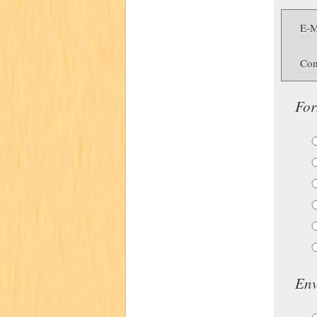
E-M
Con
For
Env