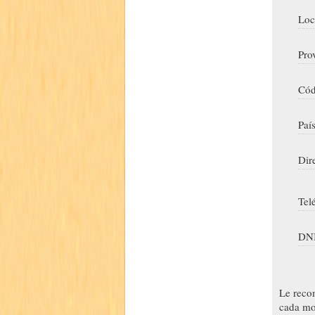
Loc
Pro
Cód
Paí
Dir
Tel
DNI
Le reco
cada mo