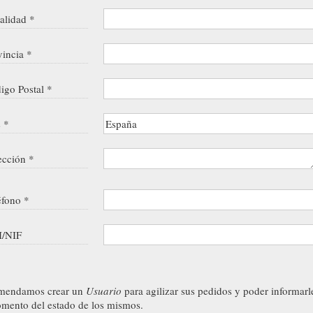
alidad *
vincia *
igo Postal *
s *
ección *
éfono *
/NIF
mendamos crear un
Usuario
para agilizar sus pedidos y poder informarl
mento del estado de los mismos.