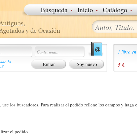
·
·
·
Búsqueda
Inicio
Catálogo
1 libro en
ado la
Soy nuevo
5 €
a?
 use los buscadores. Para realizar el pedido rellene los campos y haga c
lizar el pedido.