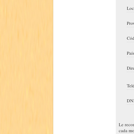
Loc
Pro
Cód
Paí
Dir
Tel
DNI
Le reco
cada mo