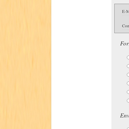
E-M
Con
For
Env