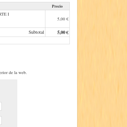
Precio
TE I
5,00 €
.
Subtotal
5,00 €
erior de la web.