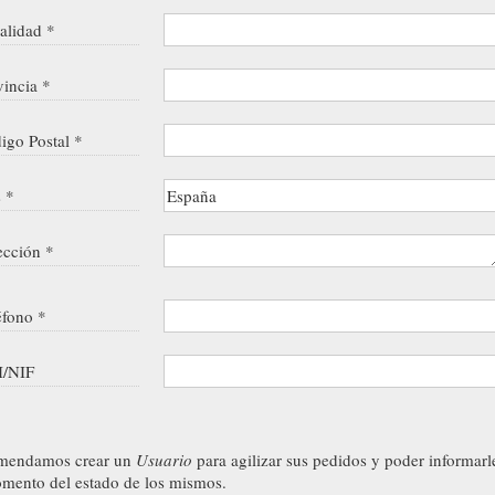
alidad *
vincia *
igo Postal *
s *
ección *
éfono *
/NIF
mendamos crear un
Usuario
para agilizar sus pedidos y poder informarl
mento del estado de los mismos.