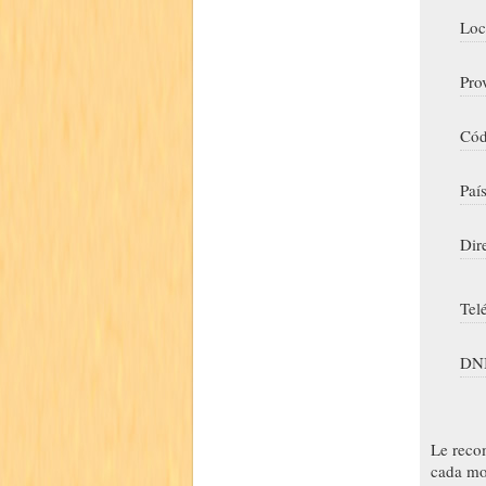
Loc
Pro
Cód
Paí
Dir
Tel
DNI
Le reco
cada mo