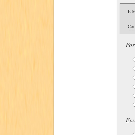
E-M
Con
For
Env