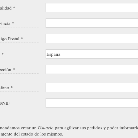
alidad *
vincia *
igo Postal *
s *
ección *
éfono *
/NIF
mendamos crear un
Usuario
para agilizar sus pedidos y poder informarl
mento del estado de los mismos.