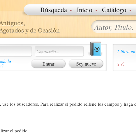
·
·
·
Búsqueda
Inicio
Catálogo
1 libro en
ado la
Soy nuevo
5 €
a?
 use los buscadores. Para realizar el pedido rellene los campos y haga c
lizar el pedido.