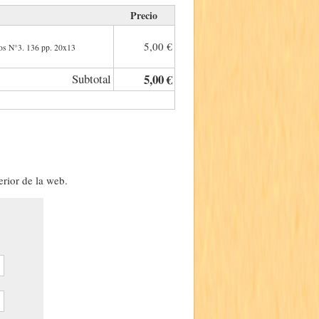
Precio
5,00 €
ios N°3. 136 pp. 20x13
Subtotal
5,00 €
erior de la web.