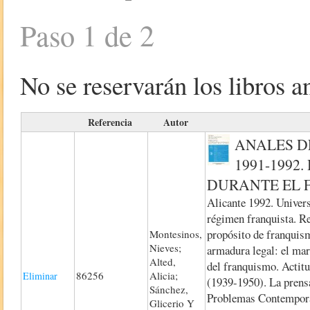
Paso 1 de 2
No se reservarán los libros an
Referencia
Autor
ANALES DE
1991-199
DURANTE EL
Alicante 1992. Univers
régimen franquista. R
propósito de franquism
Montesinos,
Nieves;
armadura legal: el mar
Alted,
del franquismo. Actitu
86256
Alicia;
Eliminar
(1939-1950). La prensa
Sánchez,
Problemas Contemporán
Glicerio Y