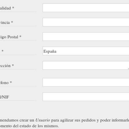
alidad *
vincia *
igo Postal *
s *
ección *
éfono *
/NIF
mendamos crear un
Usuario
para agilizar sus pedidos y poder informarl
mento del estado de los mismos.