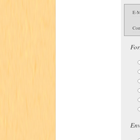
E-M
Con
For
Env