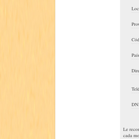
Loc
Pro
Cód
Paí
Dir
Tel
DNI
Le reco
cada mo