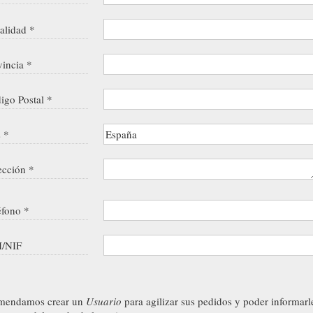
alidad *
vincia *
igo Postal *
s *
ección *
éfono *
/NIF
mendamos crear un
Usuario
para agilizar sus pedidos y poder informarl