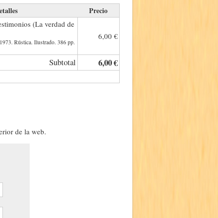
etalles
Precio
Testimonios (La verdad de
6,00 €
1973. Rústica. Ilustrado. 386 pp.
Subtotal
6,00 €
erior de la web.