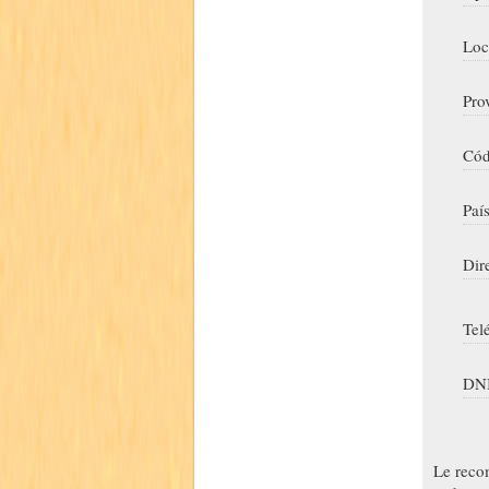
Loc
Pro
Cód
Paí
Dir
Tel
DNI
Le reco