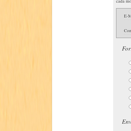
cada mo
E-M
Con
For
Env