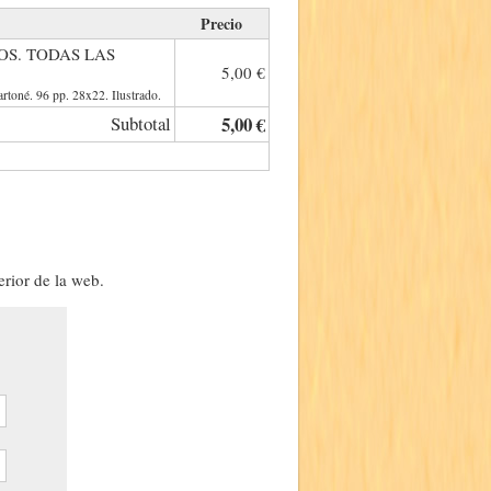
Precio
OS. TODAS LAS
5,00 €
rtoné. 96 pp. 28x22. Ilustrado.
Subtotal
5,00 €
erior de la web.