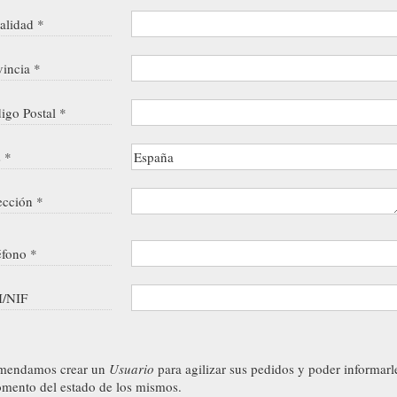
alidad *
vincia *
igo Postal *
s *
ección *
éfono *
/NIF
mendamos crear un
Usuario
para agilizar sus pedidos y poder informarl
mento del estado de los mismos.