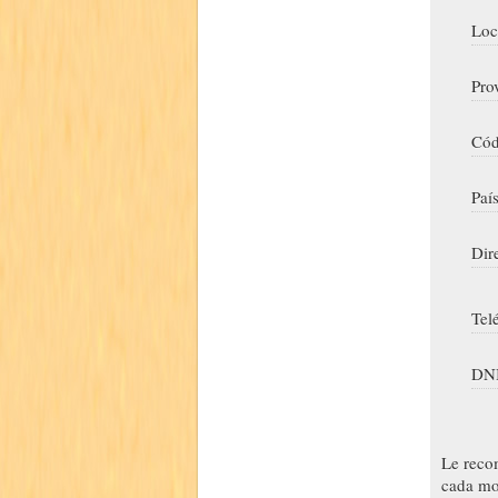
Loc
Pro
Cód
Paí
Dir
Tel
DNI
Le reco
cada mo