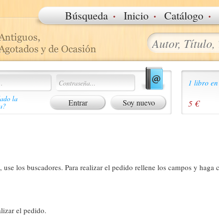
·
·
·
Búsqueda
Inicio
Catálogo
1 libro en
ado la
Soy nuevo
5 €
a?
 use los buscadores. Para realizar el pedido rellene los campos y haga c
lizar el pedido.