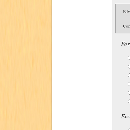
E-M
Con
For
Env