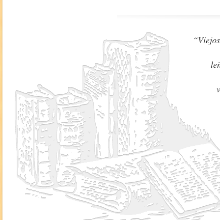
“Viejos
le