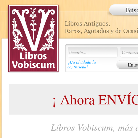
Bús
¿Ha olvidado la
contraseña?
¡ Ahora ENVÍO
Libros Vobiscum, más d