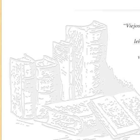
“Viejos
le