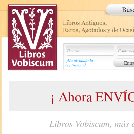
Bús
¿Ha olvidado la
contraseña?
¡ Ahora ENVÍO
Libros Vobiscum, más d