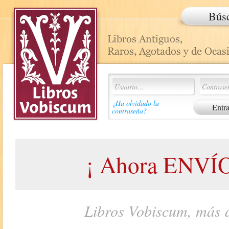
Bús
¿Ha olvidado la
contraseña?
¡ Ahora ENVÍO
Libros Vobiscum, más d