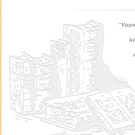
“Viejos
le