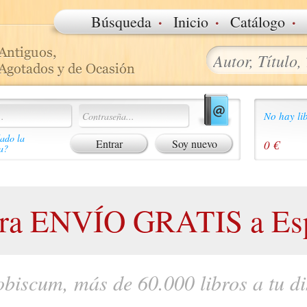
·
·
·
Búsqueda
Inicio
Catálogo
No hay lib
ado la
Soy nuevo
0 €
a?
ora ENVÍO GRATIS a Esp
obiscum, más de 60.000 libros a tu di