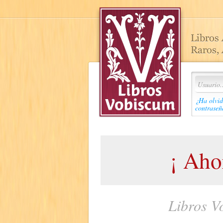
¿Ha olvid
contraseñ
¡ Ah
Libros V